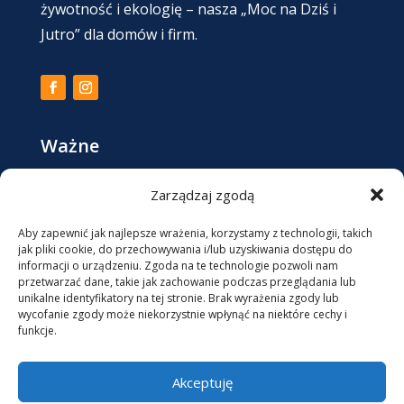
żywotność i ekologię – nasza „Moc na Dziś i
Jutro” dla domów i firm.
Ważne
Zarządzaj zgodą
Regulamin Sklepu / Formularz zwrotu
Polityka Prywatności
Aby zapewnić jak najlepsze wrażenia, korzystamy z technologii, takich
jak pliki cookie, do przechowywania i/lub uzyskiwania dostępu do
informacji o urządzeniu. Zgoda na te technologie pozwoli nam
Kontakt
przetwarzać dane, takie jak zachowanie podczas przeglądania lub
unikalne identyfikatory na tej stronie. Brak wyrażenia zgody lub
wycofanie zgody może niekorzystnie wpłynąć na niektóre cechy i
+48 513078509

funkcje.
biuro@qq7.pl

Akceptuję