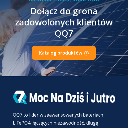
Dołącz do grona
zadowolonych klientów
QQ7
Katalog produktów
QQ7 to lider w zaawansowanych bateriach
LiFePO4, łączących niezawodność, długą