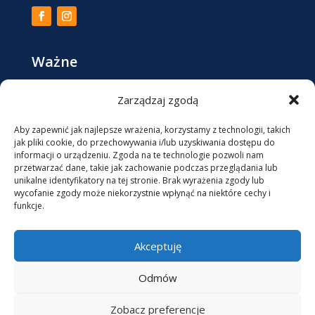
Ważne
Zarządzaj zgodą
Regulamin Sklepu / Formularz zwrotu
Polityka Prywatności
Aby zapewnić jak najlepsze wrażenia, korzystamy z technologii, takich
jak pliki cookie, do przechowywania i/lub uzyskiwania dostępu do
informacji o urządzeniu. Zgoda na te technologie pozwoli nam
Kontakt
przetwarzać dane, takie jak zachowanie podczas przeglądania lub
unikalne identyfikatory na tej stronie. Brak wyrażenia zgody lub
wycofanie zgody może niekorzystnie wpłynąć na niektóre cechy i
+48 513078509

funkcje.
biuro@qq7.pl

Akceptuję
ul. Katarzynka 21, 63-611 MROCZEŃ

Odmów
QQ7 Sp z o.o. – NIP: 6192053419
Zobacz preferencje