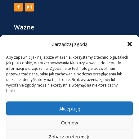
Ważne
Zarządzaj zgodą
Regulamin Sklepu / Formularz zwrotu
Polityka Prywatności
Aby zapewnić jak najlepsze wrażenia, korzystamy z technologii, takich
jak pliki cookie, do przechowywania i/lub uzyskiwania dostępu do
informacji o urządzeniu. Zgoda na te technologie pozwoli nam
Kontakt
przetwarzać dane, takie jak zachowanie podczas przeglądania lub
unikalne identyfikatory na tej stronie. Brak wyrażenia zgody lub
wycofanie zgody może niekorzystnie wpłynąć na niektóre cechy i
+48 513078509

funkcje.
biuro@qq7.pl

Akceptuję
ul. Katarzynka 21, 63-611 MROCZEŃ

Odmów
QQ7 Sp z o.o. – NIP: 6192053419
Zobacz preferencje