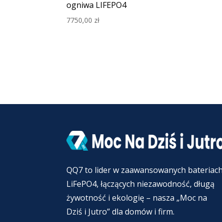
ogniwa LIFEPO4
7750,00
zł
QQ7 to lider w zaawansowanych bateriac
LiFePO4, łączących niezawodność, długą
żywotność i ekologię – nasza „Moc na
Dziś i Jutro” dla domów i firm.