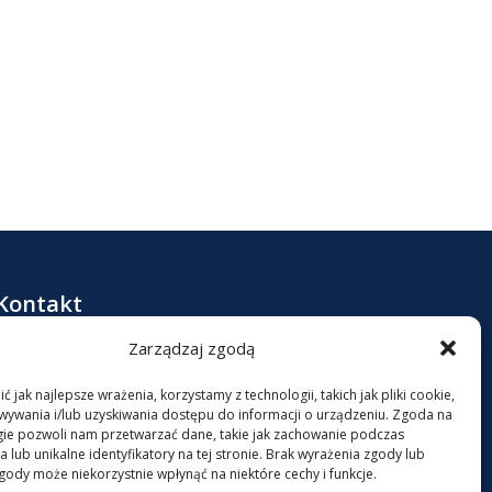
Kontakt
Zarządzaj zgodą
+48 513078509

 jak najlepsze wrażenia, korzystamy z technologii, takich jak pliki cookie,
biuro@qq7.pl
ywania i/lub uzyskiwania dostępu do informacji o urządzeniu. Zgoda na

gie pozwoli nam przetwarzać dane, takie jak zachowanie podczas
 lub unikalne identyfikatory na tej stronie. Brak wyrażenia zgody lub
ul. Katarzynka 21, 63-611 MROCZEŃ

gody może niekorzystnie wpłynąć na niektóre cechy i funkcje.